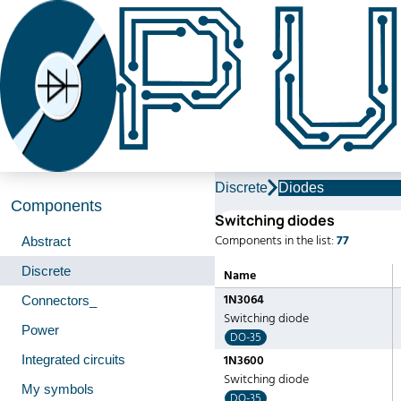
Discrete
Diodes
Components
Switching diodes
Components in the list:
77
Abstract
Discrete
Name
1N3064
Connectors_
Switching diode
Power
DO-35
Integrated circuits
1N3600
Switching diode
My symbols
DO-35