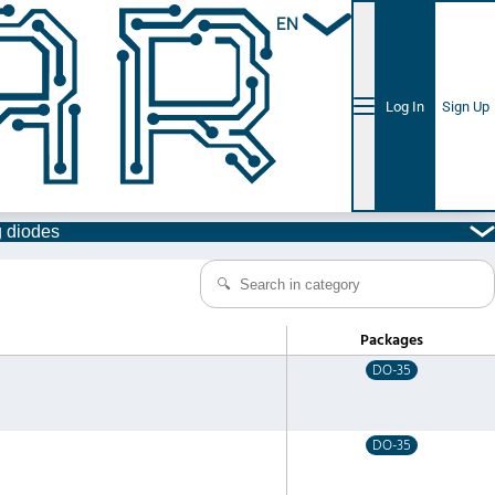
EN
Log In
Sign Up
g diodes
Packages
DO-35
DO-35