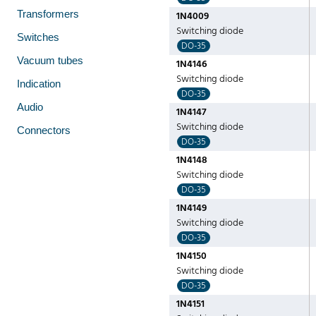
Transformers
1N4009
Switching diode
Switches
DO-35
Vacuum tubes
1N4146
Switching diode
Indication
DO-35
Audio
1N4147
Switching diode
Connectors
DO-35
1N4148
Switching diode
DO-35
1N4149
Switching diode
DO-35
1N4150
Switching diode
DO-35
1N4151