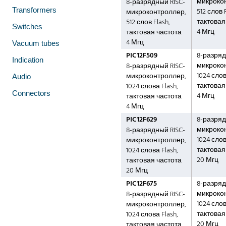
микроко
8-разрядный RISC-
Transformers
512 слов F
микроконтроллер,
тактовая
512 слов Flash,
Switches
4 Мгц
тактовая частота
4 Мгц
Vacuum tubes
PIC12F509
8-разряд
Indication
микроко
8-разрядный RISC-
1024 слов
микроконтроллер,
Audio
тактовая
1024 слова Flash,
Connectors
4 Мгц
тактовая частота
4 Мгц
PIC12F629
8-разряд
микроко
8-разрядный RISC-
1024 слов
микроконтроллер,
тактовая
1024 слова Flash,
20 Мгц
тактовая частота
20 Мгц
PIC12F675
8-разряд
микроко
8-разрядный RISC-
1024 слов
микроконтроллер,
тактовая
1024 слова Flash,
20 Мгц
тактовая частота