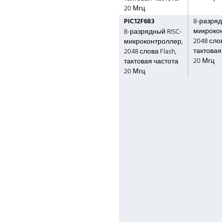
20 Мгц
PIC12F683
8-разряд
микроко
8-разрядный RISC-
2048 слов
микроконтроллер,
тактовая
2048 слова Flash,
20 Мгц
тактовая частота
20 Мгц