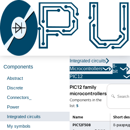
Integrated circuits
8-
Components
Microcontrollers
bit
PIC12
Abstract
PIC12 family
Discrete
microcontrollers
Connectors_
Components in the
list:
5
Power
Integrated circuits
Name
Short des
PIC12F508
8-разряд
My symbols