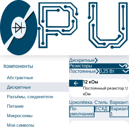
Дискретные
Резисторы
Компоненты
Постоянные
0,25 Вт
Абстрактные
12 кОм
Дискретные
Постоянный резистор 12
кОм
Разъёмы, соединители
Цоколёвка:
Стиль:
Вариант:
Питание
По-
ЕСКД
Вариант
умолчанию
1
Микросхемы
Мои символы