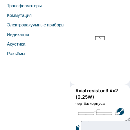
Трансформаторы
Коммутация
Электровакуумные приборы
Индикация
Акустика
Разъёмы
Axial resistor 3.4x2
LR0204
(0.25W)
(0.25W)
чертёж корпуса
Производитель:
TE
Connectivi
Код изделия:
LR0204F1