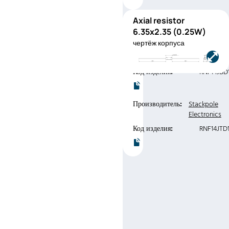
Axial resistor
RNF14
6.35x2.35 (0.25W)
(0.25W)
чертёж корпуса
Производитель:
Stackpole
Electronics
Код изделия:
RNF14JBD
Производитель:
Stackpole
Electronics
Код изделия:
RNF14JTD