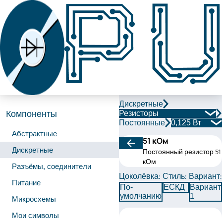
Дискретные
Резисторы
Компоненты
Постоянные
0,125 Вт
Абстрактные
51 кОм
Дискретные
Постоянный резистор 51
кОм
Разъёмы, соединители
Цоколёвка:
Стиль:
Вариант:
Питание
По-
ЕСКД
Вариант
умолчанию
1
Микросхемы
Мои символы