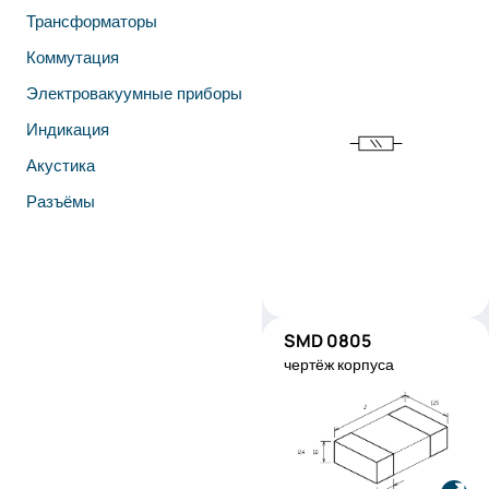
Трансформаторы
Коммутация
Электровакуумные приборы
Индикация
Акустика
Разъёмы
SMD 0805
SMD0805
чертёж корпуса
Производитель:
Stackpole
Electronics
Код изделия:
RMEF080