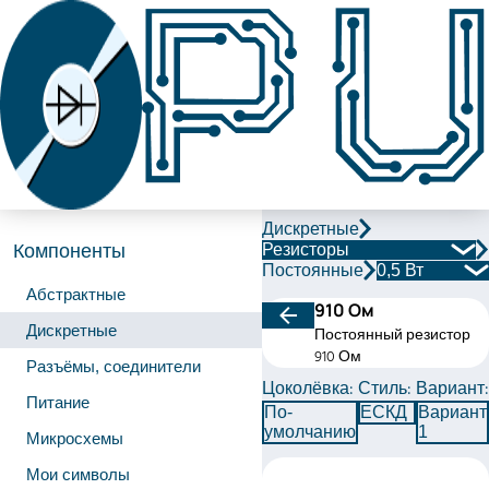
Дискретные
Резисторы
Компоненты
Постоянные
0,5 Вт
Абстрактные
910 Ом
Дискретные
Постоянный резистор
910 Ом
Разъёмы, соединители
Цоколёвка:
Стиль:
Вариант:
Питание
По-
ЕСКД
Вариант
умолчанию
1
Микросхемы
Мои символы