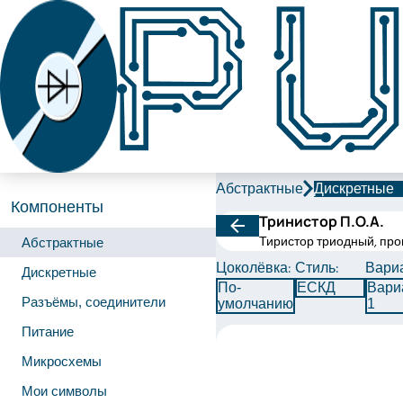
Абстрактные
Дискретные
Компоненты
Тринистор П.О.А.
Тиристор триодный, про
Абстрактные
Цоколёвка:
Стиль:
Вариа
Дискретные
По-
ЕСКД
Вари
Разъёмы, соединители
умолчанию
1
Питание
Микросхемы
Мои символы