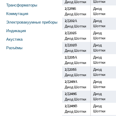
Шоттки
Диод Шоттки
Трансформаторы
2Д219Б
Диод
Коммутация
Шоттки
Диод Шоттки
2Д232А
Диод
Электровакуумные приборы
Шоттки
Диод Шоттки
Индикация
2Д232Б
Диод
Шоттки
Диод Шоттки
Акустика
2Д232В
Диод
Разъёмы
Шоттки
Диод Шоттки
2Д235А
Диод
Шоттки
Диод Шоттки
2Д235Б
Диод
Шоттки
Диод Шоттки
2Д249А
Диод
Шоттки
Диод Шоттки
2Д249Б
Диод
Шоттки
Диод Шоттки
2Д249В
Диод
Шоттки
Диод Шоттки