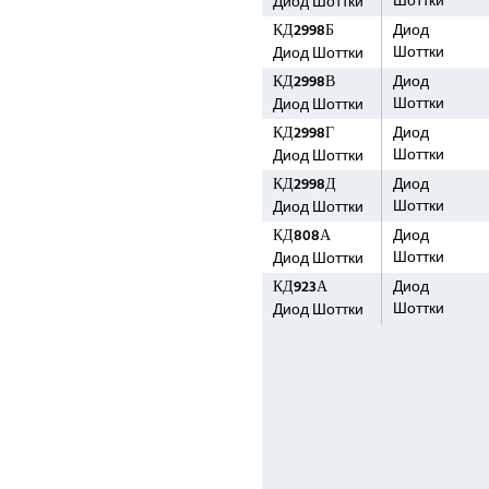
Шоттки
Диод Шоттки
КД2998Б
Диод
Шоттки
Диод Шоттки
КД2998В
Диод
Шоттки
Диод Шоттки
КД2998Г
Диод
Шоттки
Диод Шоттки
КД2998Д
Диод
Шоттки
Диод Шоттки
КД808А
Диод
Шоттки
Диод Шоттки
КД923А
Диод
Шоттки
Диод Шоттки