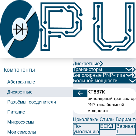
Дискретные
Транзисторы
Компоненты
Биполярные PNP-типа
Большой мощности
Абстрактные
КТ837К
Дискретные
Биполярный транзистор
Разъёмы, соединители
PNP-типа большой
мощности
Питание
Цоколёвка:
Стиль:
Вариант:
Микросхемы
По-
ЕСКД
Вариант
умолчанию
1
Мои символы