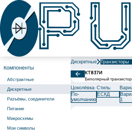
Дискретные
Транзисторы
Компоненты
КТ837И
Биполярный транзистор
Абстрактные
Цоколёвка:
Стиль:
Вариа
Дискретные
По-
ЕСКД
Вари
Разъёмы, соединители
умолчанию
1
Питание
Микросхемы
Мои символы