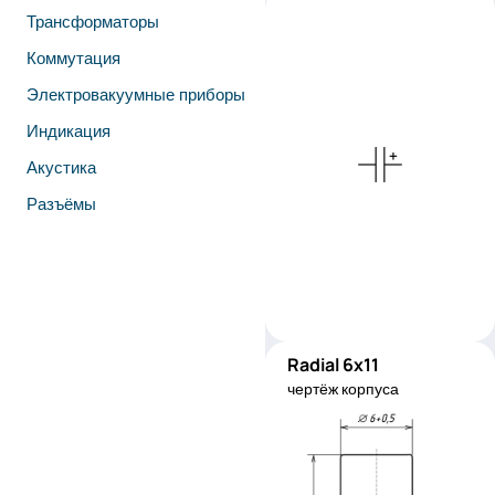
Трансформаторы
Коммутация
Электровакуумные приборы
Индикация
Акустика
Разъёмы
Radial 6x11
RC0611
чертёж корпуса
Производитель:
YAGEO
Код изделия:
SH025M010
0611