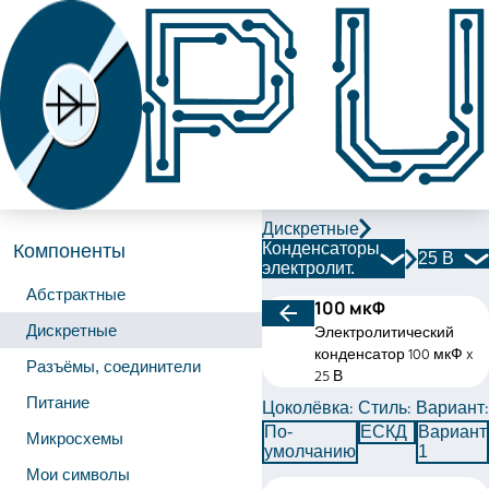
Дискретные
Конденсаторы
Компоненты
25 В
электролит.
Абстрактные
100 мкФ
Дискретные
Электролитический
конденсатор 100 мкФ x
Разъёмы, соединители
25 В
Питание
Цоколёвка:
Стиль:
Вариант:
По-
ЕСКД
Вариант
Микросхемы
умолчанию
1
Мои символы