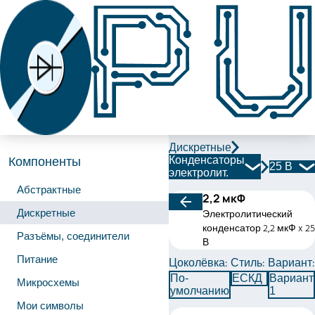
Дискретные
Конденсаторы
Компоненты
25 В
электролит.
Абстрактные
2,2 мкФ
Дискретные
Электролитический
конденсатор 2,2 мкФ x 25
Разъёмы, соединители
В
Питание
Цоколёвка:
Стиль:
Вариант:
По-
ЕСКД
Вариант
Микросхемы
умолчанию
1
Мои символы